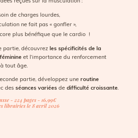
idées reçues sur la musculation :
oin de charges lourdes,
ulation ne fait pas « gonfler »,
ncore plus bénéfique que le cardio !
e partie, découvrez
les spécificités de la
 féminine
et l’importance du renforcement
à tout âge.
seconde partie, développez une
routine
ec des
séances variées
de
difficulté croissante
.
usse - 224 pages - 16,99
€
s librairies le 8 avril 2026