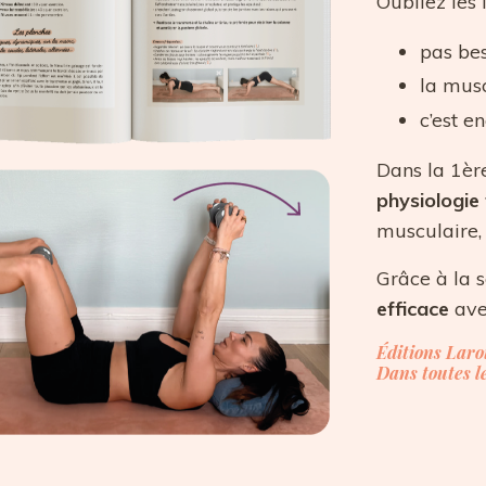
Oubliez les 
pas bes
la musc
c’est e
Dans la 1èr
physiologie
musculaire, 
Grâce à la 
efficace
av
Éditions Laro
Dans toutes le