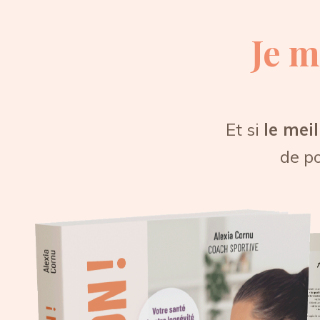
Je m
Et si
le mei
de po