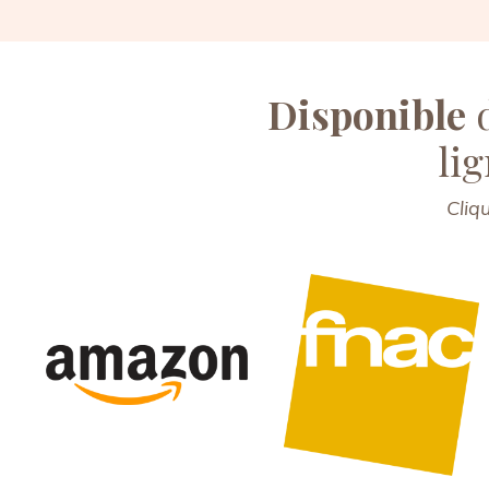
Disponible
d
li
Cliq