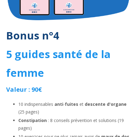
Bonus n°4
5 guides santé de la
femme
Valeur : 90€
10 indispensables
anti
-
fuites
et
descente d'organe
(25 pages)
Constipation
: 8 conseils prévention et solutions (19
pages)
10 exercices pour ne plus jamais avoir de
maux de dos